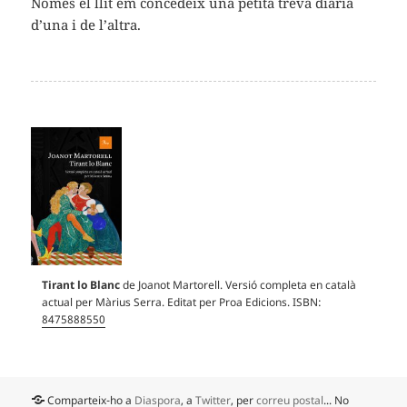
Només el llit em concedeix una petita treva diària
d’una i de l’altra.
Tirant lo Blanc
de Joanot Martorell. Versió completa en català
actual per Màrius Serra. Editat per Proa Edicions. ISBN:
8475888550
Comparteix-ho a
Diaspora
, a
Twitter
, per
correu postal
... No