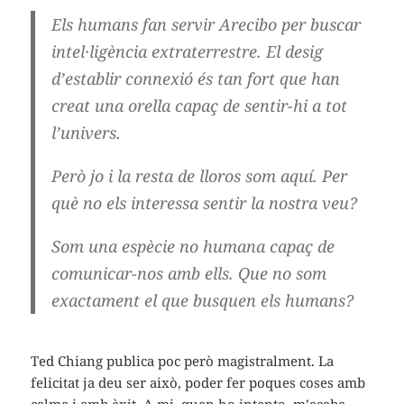
Els humans fan servir Arecibo per buscar
intel·ligència extraterrestre. El desig
d’establir connexió és tan fort que han
creat una orella capaç de sentir-hi a tot
l’univers.
Però jo i la resta de lloros som aquí. Per
què no els interessa sentir la nostra veu?
Som una espècie no humana capaç de
comunicar-nos amb ells. Que no som
exactament el que busquen els humans?
Ted Chiang publica poc però magistralment. La
felicitat ja deu ser això, poder fer poques coses amb
calma i amb èxit. A mi, quan ho intento, m’acaba