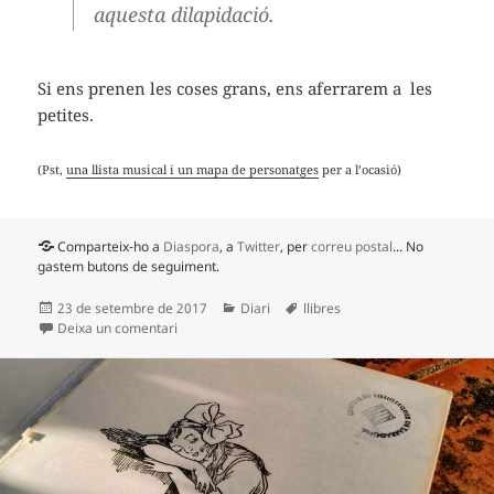
aquesta dilapidació.
Si ens prenen les coses grans, ens aferrarem a les
petites.
(Pst,
una llista musical i un mapa de personatges
per a l’ocasió)
Comparteix-ho a
Diaspora
, a
Twitter
, per
correu postal
... No
gastem butons de seguiment.
Publicat
Categories
Etiquetes
23 de setembre de 2017
Diari
llibres
el
a Cranford
Deixa un comentari