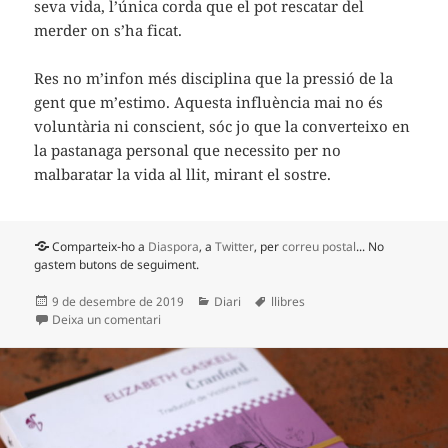
seva vida, l’única corda que el pot rescatar del
merder on s’ha ficat.
Res no m’infon més disciplina que la pressió de la
gent que m’estimo. Aquesta influència mai no és
voluntària ni conscient, sóc jo que la converteixo en
la pastanaga personal que necessito per no
malbaratar la vida al llit, mirant el sostre.
Comparteix-ho a
Diaspora
, a
Twitter
, per
correu postal
... No
gastem butons de seguiment.
Publicat
Categories
Etiquetes
9 de desembre de 2019
Diari
llibres
el
a Frankenstein o el Prometeu modern
Deixa un comentari