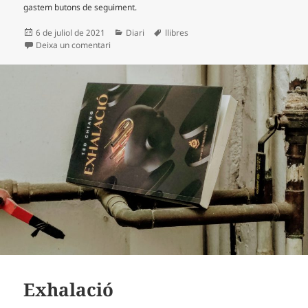
gastem butons de seguiment.
Publicat
Categories
Etiquetes
6 de juliol de 2021
Diari
llibres
el
a Tirant lo Blanc
Deixa un comentari
Exhalació