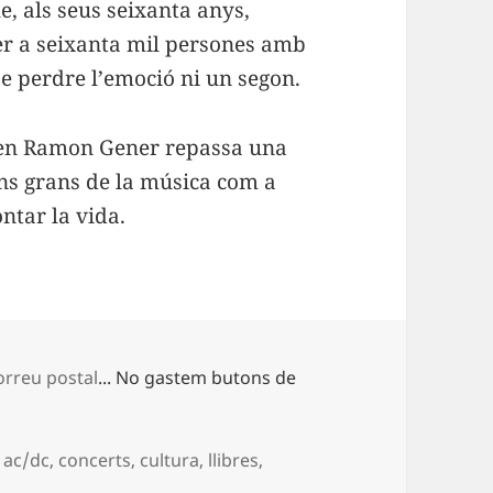
, als seus seixanta anys,
aer a seixanta mil persones amb
se perdre l’emoció ni un segon.
 en Ramon Gener repassa una
uns grans de la música com a
ntar la vida.
orreu postal
... No gastem butons de
es
Etiquetes
ac/dc
,
concerts
,
cultura
,
llibres
,