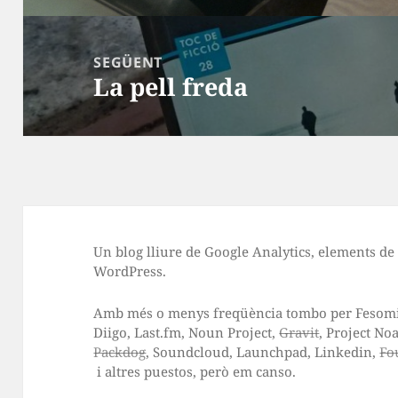
SEGÜENT
La pell freda
Entrada
següent:
Un blog lliure de Google Analytics, elements de
WordPress
.
Amb més o menys freqüència tombo per
Fesom
Diigo
,
Last.fm
,
Noun Project
,
Gravit
,
Project No
Packdog
,
Soundcloud
,
Launchpad
,
Linkedin
,
Fo
i altres puestos, però em canso.