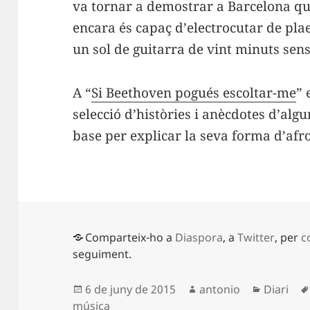
va tornar a demostrar a Barcelona que
encara és capaç d’electrocutar de pl
un sol de guitarra de vint minuts sen
A “
Si Beethoven pogués escoltar-me
”
selecció d’històries i anècdotes d’alg
base per explicar la seva forma d’afro
Comparteix-ho a
Diaspora
, a
Twitter
, per
c
seguiment.
Publicat
Autor
Categori
6 de juny de 2015
antonio
Diari
el
música