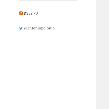
RSS
? <3
@antoniopolonio