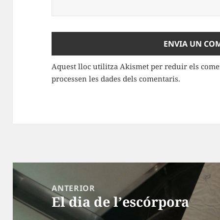
Aquest lloc utilitza Akismet per reduir els com
processen les dades dels comentaris
.
Navegació
d'entrades
ANTERIOR
El dia de l’escórpora
Entrada
anterior: