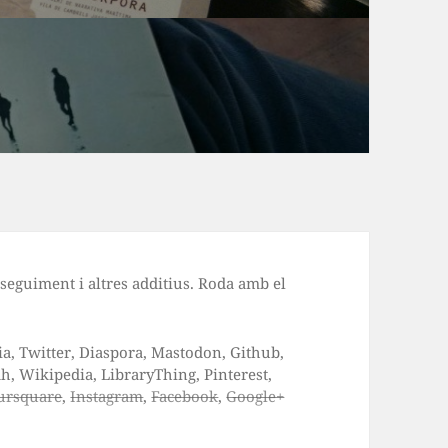
 seguiment i altres additius. Roda amb el
ia
,
Twitter
,
Diaspora
,
Mastodon
,
Github
,
ah
,
Wikipedia
,
LibraryThing
,
Pinterest
,
ursquare
,
Instagram
,
Facebook
,
Google+