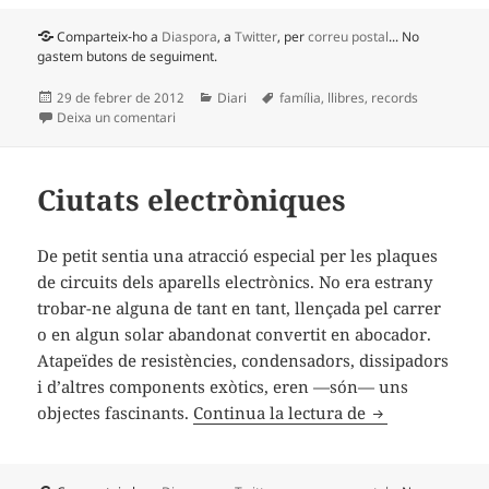
Comparteix-ho a
Diaspora
, a
Twitter
, per
correu postal
... No
gastem butons de seguiment.
Publicat
Categories
Etiquetes
29 de febrer de 2012
Diari
família
,
llibres
,
records
el
a Pa negre
Deixa un comentari
Ciutats electròniques
De petit sentia una atracció especial per les plaques
de circuits dels aparells electrònics. No era estrany
trobar-ne alguna de tant en tant, llençada pel carrer
o en algun solar abandonat convertit en abocador.
Atapeïdes de resistències, condensadors, dissipadors
i d’altres components exòtics, eren —són— uns
Ciutats electrò
objectes fascinants.
Continua la lectura de