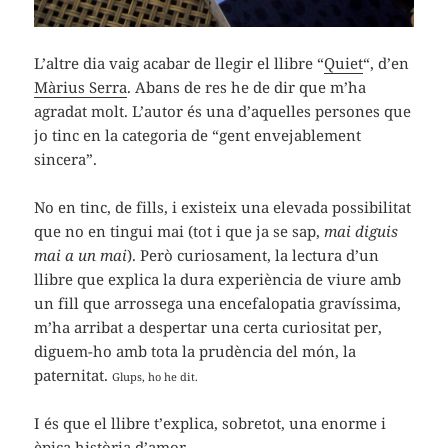
L’altre dia vaig acabar de llegir el llibre “
Quiet
“, d’en
Màrius Serra
. Abans de res he de dir que m’ha
agradat molt. L’autor és una d’aquelles persones que
jo tinc en la categoria de “gent envejablement
sincera”.
No en tinc, de fills, i existeix una elevada possibilitat
que no en tingui mai (tot i que ja se sap,
mai diguis
mai a un mai
). Però curiosament, la lectura d’un
llibre que explica la dura experiència de viure amb
un fill que arrossega una encefalopatia gravíssima,
m’ha arribat a despertar una certa curiositat per,
diguem-ho amb tota la prudència del món, la
paternitat.
Glups, ho he dit.
I és que el llibre t’explica, sobretot, una enorme i
èpica història d’amor.