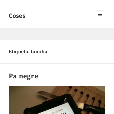
Coses
MENÚ
I
GINYS
Etiqueta:
família
Pa negre