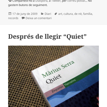
Comparteix-ho a
Diaspora
, a
Twitter
, per
correu postal
... No
gastem butons de seguiment.
Publicat
Categories
Etiquetes
17 de juny de 2009
Diari
art
,
cultura
,
de nit
,
família
,
el
a Ciutats electròniques
records
Deixa un comentari
Després de llegir “Quiet”