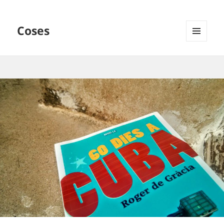
Coses
MENÚ
I
GINYS