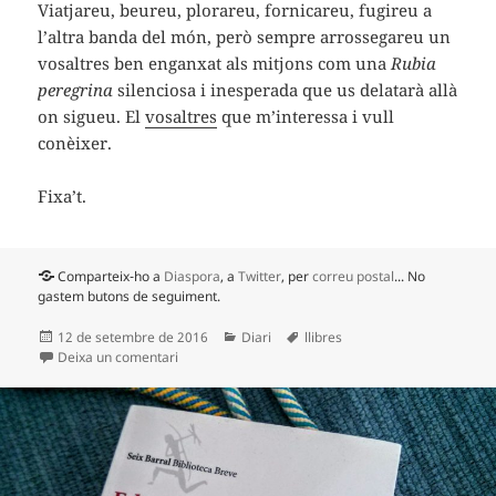
Viatjareu, beureu, plorareu, fornicareu, fugireu a
l’altra banda del món, però sempre arrossegareu un
vosaltres ben enganxat als mitjons com una
Rubia
peregrina
silenciosa i inesperada que us delatarà allà
on sigueu. El
vosaltres
que m’interessa i vull
conèixer.
Fixa’t.
Comparteix-ho a
Diaspora
, a
Twitter
, per
correu postal
... No
gastem butons de seguiment.
Publicat
Categories
Etiquetes
12 de setembre de 2016
Diari
llibres
el
a 60 dies a Cuba
Deixa un comentari