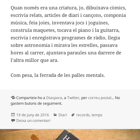
Quan només era una criatura, jo, dibuixava còmics,
escrivia relats, articles de diari i cançons, componia
música, feia joies, inventava jocs i joguines,
construïa maquetes, tocava el piano i la guitarra,
escrivia i enregistrava programes de ràdio, llegia
sobre astronomia i mirava les estrelles, passava
hores al carrer, ajuntava paraules una darrere de
l’altra millor que ara.
Com pesa, la ferrada de les palles mentals.
Comparteix-ho a
Diaspora
, a
Twitter
, per
correu postal
... No
gastem butons de seguiment.
Publicat
Categories
Etiquetes
19 de juny de 2016
Diari
records
,
temps
el
a Què collons ha passat?
Deixa un comentari