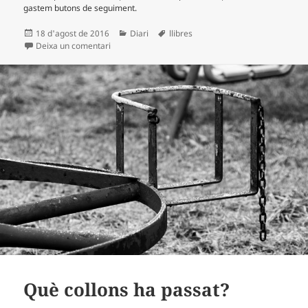
gastem butons de seguiment.
Publicat
Categories
Etiquetes
18 d'agost de 2016
Diari
llibres
el
a El secreto de la modelo extraviada
Deixa un comentari
Què collons ha passat?