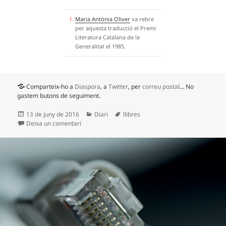
Maria Antònia Oliver
va rebre
per aquesta traducció el Premi
Literatura Catalana de la
Generalitat el 1985.
Comparteix-ho a
Diaspora
, a
Twitter
, per
correu postal
... No
gastem butons de seguiment.
Publicat
Categories
Etiquetes
13 de juny de 2016
Diari
llibres
el
a Moby Dick
Deixa un comentari