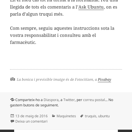
llegida de tots els comentaris a l’
Ask Ubuntu
, on es
parla d’algun truqui més.
Com sempre, seguiu aquestes instruccions sota la
vostra responsabilitat i consulteu amb el
farmacèutic.
La bonica i previsible imatge és de Fotocitizen, a
Pixabay
Comparteix-ho a
Diaspora
, a
Twitter
, per
correu postal
... No
gastem butons de seguiment.
Publicat
Categories
Etiquetes
13 de maig de 2016
Maquinetes
truquis
,
ubuntu
el
a Una actualització de l’Ubuntu 14.04 provoca un er
Deixa un comentari