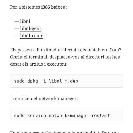
Per a sistemes
i386
baixeu:
libnl
libnl-genl
libnl-route
Els passeu a l’ordinador afectat i els instal·leu. Com?
Obriu el terminal, desplaceu-vos al directori on heu
desat els arxius i executeu:
sudo dpkg -i libnl-*.deb
I reinicieu el network manager:
sudo service network-manager restart
En el meu cas tot ha tornat a la normalitat. Feu una