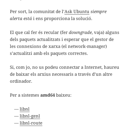
Per sort, la comunitat de l’
Ask Ubuntu
siempre
alerta está
i ens proporciona la solució.
El que cal fer és recular (fer
downgrade
, vaja) alguns
dels paquets actualitzats i esperar que el gestor de
les connexions de xarxa (el network-manager)
s’actualitzi amb els paquets correctes.
Si, com jo, no us podeu connectar a Internet, haureu
de baixar els arxius necessaris a través d’un altre
ordinador.
Per a sistemes
amd64
baixeu:
libnl
libnl-genl
libnl-route